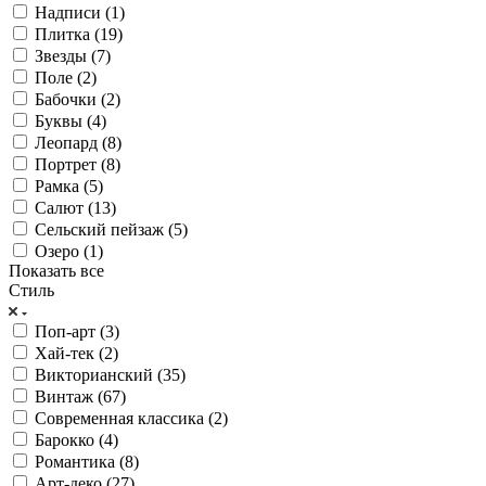
Надписи (
1
)
Плитка (
19
)
Звезды (
7
)
Поле (
2
)
Бабочки (
2
)
Буквы (
4
)
Леопард (
8
)
Портрет (
8
)
Рамка (
5
)
Салют (
13
)
Сельский пейзаж (
5
)
Озеро (
1
)
Показать все
Стиль
Поп-арт (
3
)
Хай-тек (
2
)
Викторианский (
35
)
Винтаж (
67
)
Современная классика (
2
)
Барокко (
4
)
Романтика (
8
)
Арт-деко (
27
)