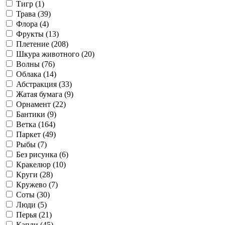
Тигр (
1
)
Трава (
39
)
Флора (
4
)
Фрукты (
13
)
Плетение (
208
)
Шкура животного (
20
)
Волны (
76
)
Облака (
14
)
Абстракция (
33
)
Жатая бумага (
9
)
Орнамент (
22
)
Бантики (
9
)
Ветка (
164
)
Паркет (
49
)
Рыбы (
7
)
Без рисунка (
6
)
Кракелюр (
10
)
Круги (
28
)
Кружево (
7
)
Соты (
30
)
Люди (
5
)
Перья (
21
)
Капли (
45
)