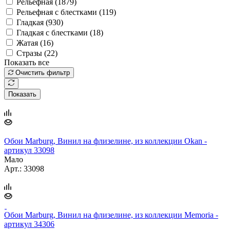
Рельефная (
1879
)
Рельефная с блестками (
119
)
Гладкая (
930
)
Гладкая с блестками (
18
)
Жатая (
16
)
Стразы (
22
)
Показать все
Очистить фильтр
Показать
Обои Marburg, Винил на флизелине, из коллекции Okan -
артикул 33098
Мало
Арт.: 33098
Обои Marburg, Винил на флизелине, из коллекции Memoria -
артикул 34306