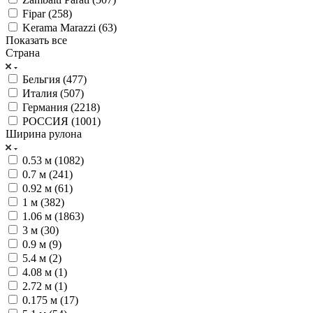
Fipar (
258
)
Kerama Marazzi (
63
)
Показать все
Страна
Бельгия (
477
)
Италия (
507
)
Германия (
2218
)
РОССИЯ (
1001
)
Ширина рулона
0.53 м (
1082
)
0.7 м (
241
)
0.92 м (
61
)
1 м (
382
)
1.06 м (
1863
)
3 м (
30
)
0.9 м (
9
)
5.4 м (
2
)
4.08 м (
1
)
2.72 м (
1
)
0.175 м (
17
)