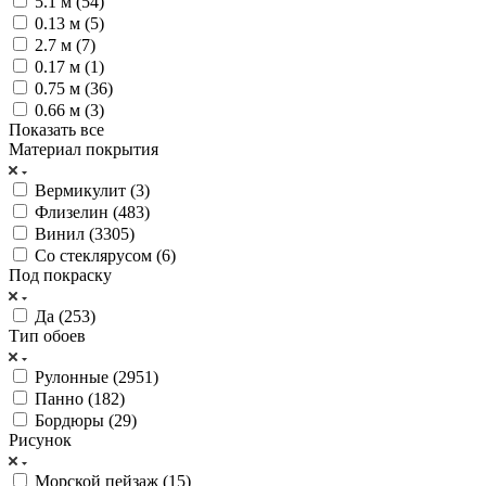
5.1 м (
54
)
0.13 м (
5
)
2.7 м (
7
)
0.17 м (
1
)
0.75 м (
36
)
0.66 м (
3
)
Показать все
Материал покрытия
Вермикулит (
3
)
Флизелин (
483
)
Винил (
3305
)
Со стеклярусом (
6
)
Под покраску
Да (
253
)
Тип обоев
Рулонные (
2951
)
Панно (
182
)
Бордюры (
29
)
Рисунок
Морской пейзаж (
15
)