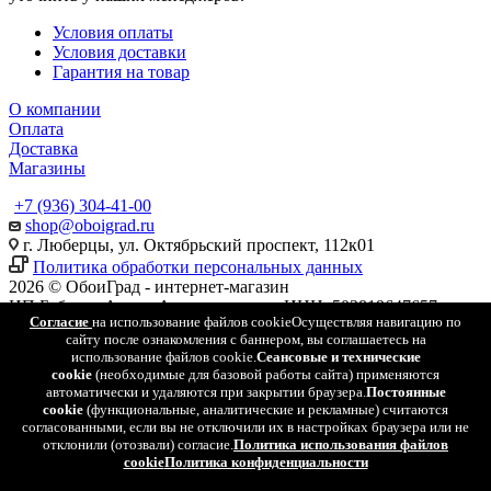
Условия оплаты
Условия доставки
Гарантия на товар
О компании
Оплата
Доставка
Магазины
+7 (936) 304-41-00
shop@oboigrad.ru
г. Люберцы, ул. Октябрьский проспект, 112к01
Политика обработки персональных данных
2026 © ОбоиГрад - интернет-магазин
ИП Бабенко Антон Александрович, ИНН: 503819647657,
Согласие
на использование файлов cookie
Осуществляя навигацию по
ОГРН: 318505000026504
сайту после ознакомления с баннером, вы соглашаетесь на
использование файлов cookie.
Сеансовые и технические
Найти
cookie
(необходимые для базовой работы сайта) применяются
автоматически и удаляются при закрытии браузера.
Постоянные
cookie
(функциональные, аналитические и рекламные) считаются
0
согласованными, если вы не отключили их в настройках браузера или не
отклонили (отозвали) согласие.
Политика использования файлов
0
cookie
Политика конфиденциальности